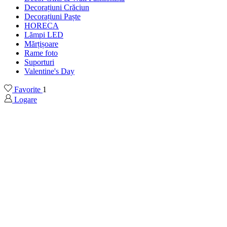
Decorațiuni Crăciun
Decorațiuni Paște
HORECA
Lămpi LED
Mărțișoare
Rame foto
Suporturi
Valentine's Day
Favorite
1
Logare