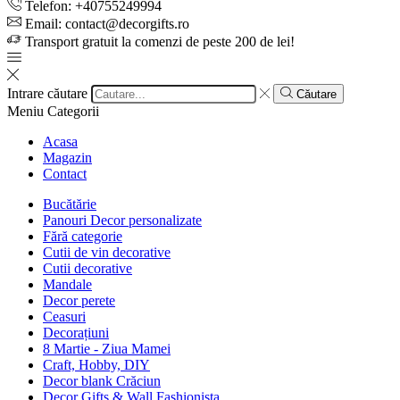
Telefon: +40755249994
Email: contact@decorgifts.ro
Transport gratuit la comenzi de peste 200 de lei!
Intrare căutare
Căutare
Meniu
Categorii
Acasa
Magazin
Contact
Bucătărie
Panouri Decor personalizate
Fără categorie
Cutii de vin decorative
Cutii decorative
Mandale
Decor perete
Ceasuri
Decorațiuni
8 Martie - Ziua Mamei
Craft, Hobby, DIY
Decor blank Crăciun
Decor Gifts & Wall Fashionista