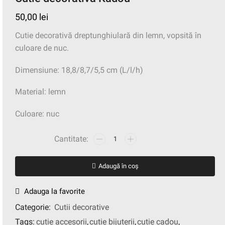
50,00
lei
Cutie decorativă dreptunghiulară din lemn, vopsită în
culoare de nuc.
Dimensiune: 18,8/8,7/5,5 cm (L/l/h)
Material: lemn
Culoare: nuc
Adaugă în coș
Adauga la favorite
Categorie:
Cutii decorative
Tags:
cutie accesorii
,
cutie bijuterii
,
cutie cadou
,