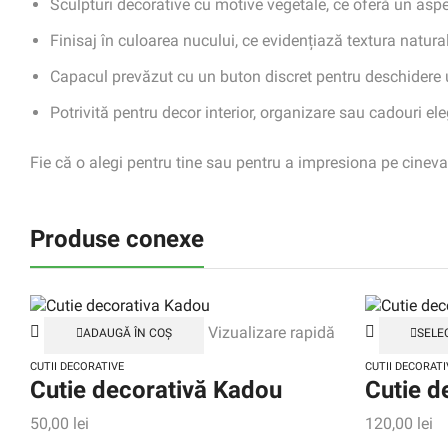
Sculpturi decorative cu motive vegetale, ce oferă un aspect
Finisaj în culoarea nucului, ce evidențiază textura natura
Capacul prevăzut cu un buton discret pentru deschidere
Potrivită pentru decor interior, organizare sau cadouri el
Fie că o alegi pentru tine sau pentru a impresiona pe cineva
Produse conexe
Vizualizare rapidă
ADAUGĂ ÎN COȘ
SELE
CUTII DECORATIVE
CUTII DECORATI
Cutie decorativă Kadou
Cutie d
50,00
lei
120,00
lei