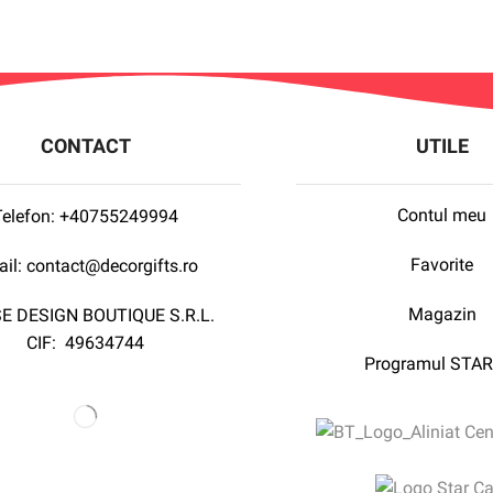
CONTACT
UTILE
Contul meu
Telefon:
+40755249994
Favorite
il:
contact@decorgifts.ro
Magazin
E DESIGN BOUTIQUE S.R.L.
CIF:
49634744
Programul STAR