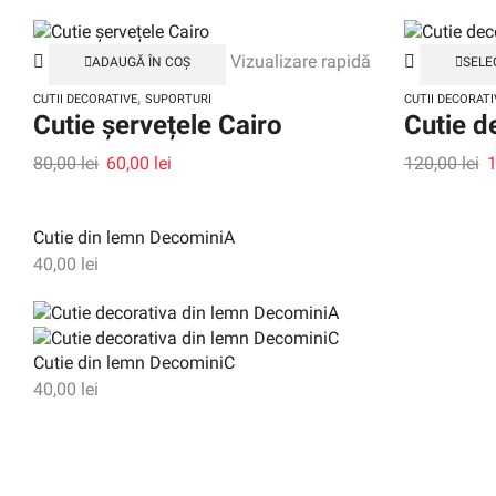
Vizualizare rapidă
ADAUGĂ ÎN COȘ
SELE
,
CUTII DECORATIVE
SUPORTURI
CUTII DECORATI
Cutie șervețele Cairo
Cutie d
80,00
lei
60,00
lei
120,00
lei
Cutie din lemn DecominiA
40,00
lei
Cutie din lemn DecominiC
40,00
lei