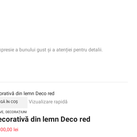
esie a bunului gust și a atenției pentru detalii.
Vizualizare rapidă
GĂ ÎN COȘ
,
VE
DECORAȚIUNI
ecorativă din lemn Deco red
100,00
lei