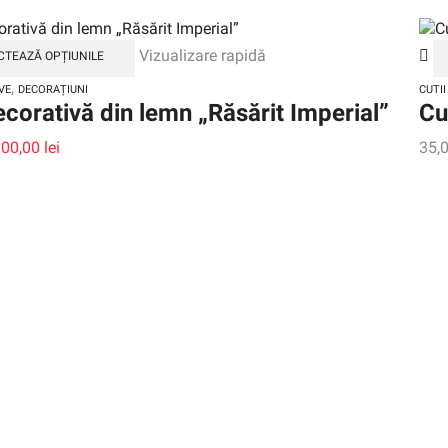
Vizualizare rapidă
CTEAZĂ OPȚIUNILE
,
VE
DECORAȚIUNI
CUTII
ecorativă din lemn „Răsărit Imperial”
Cu
100,00
lei
35,