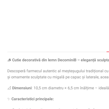
🪵
Cutie decorativă din lemn DecominiB – eleganță sculpta
Descoperă farmecul autentic al meșteșugului tradițional cu
și ornamente sculptate cu migală pe capac și laterale, acea
📐
Dimensiuni
: 10,5 cm diametru × 6,5 cm înălțime – ideală 
✨
Caracteristici principale: