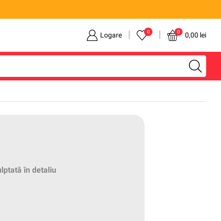
0
0
Logare
0,00
lei
ptată în detaliu