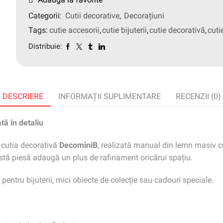
Categorii:
Cutii decorative
,
Decorațiuni
Tags:
cutie accesorii
,
cutie bijuterii
,
cutie decorativă
,
cuti
Distribuie:
DESCRIERE
INFORMAȚII SUPLIMENTARE
RECENZII (0)
tă în detaliu
 cutia decorativă
DecominiB
, realizată manual din lemn masiv c
stă piesă adaugă un plus de rafinament oricărui spațiu.
pentru bijuterii, mici obiecte de colecție sau cadouri speciale.