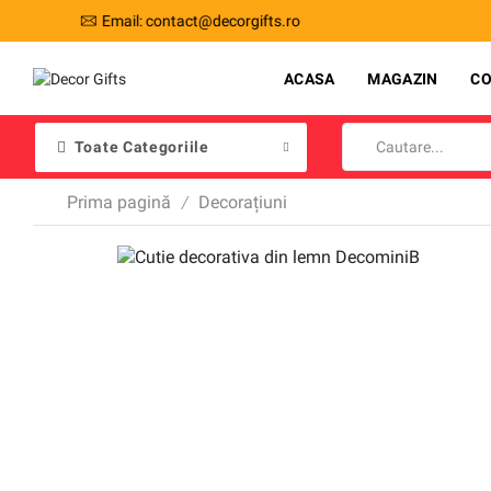
Transport gratuit la comenzi de peste 200 de lei!
ACASA
MAGAZIN
C
Toate Categoriile
Prima pagină
Decorațiuni
/