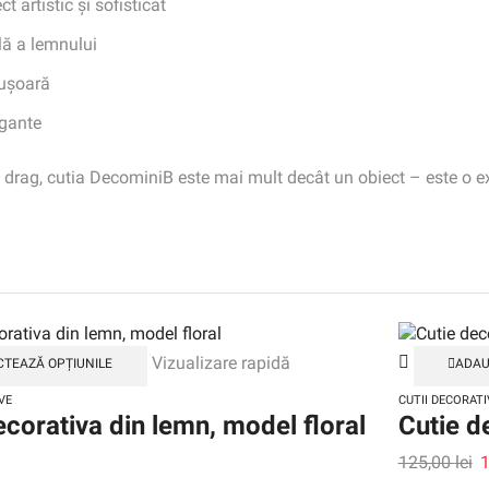
 artistic și sofisticat
lă a lemnului
 ușoară
egante
 drag, cutia DecominiB este mai mult decât un obiect – este o expr
Vizualizare rapidă
CTEAZĂ OPȚIUNILE
ADAU
VE
CUTII DECORATI
ecorativa din lemn, model floral
Cutie d
125,00
lei