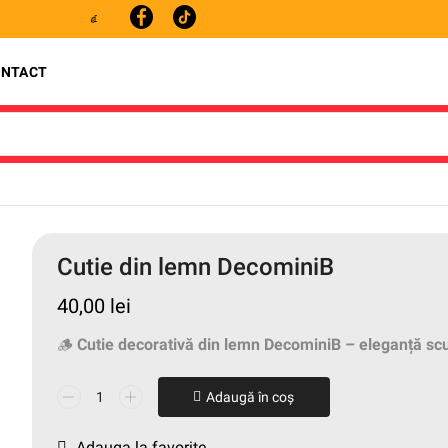
Telefon: +40755249994
ONTACT
Cutie din lemn DecominiB
40,00
lei
🪵
Cutie decorativă din lemn DecominiB – eleganță scul
Adaugă în coș
Adauga la favorite