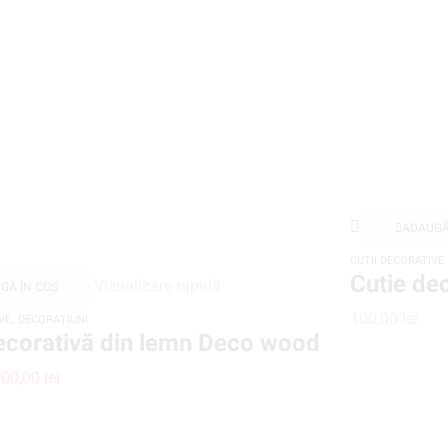
ADAUGĂ
CUTII DECORATIVE
Cutie de
Vizualizare rapidă
GĂ ÎN COȘ
,
100,00
lei
VE
DECORAȚIUNI
ecorativă din lemn Deco wood
100,00
lei