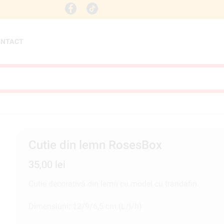
Email: contact@decorgifts.r
ONTACT
Cutie din lemn RosesBox
35,00
lei
Cutie decorativă din lemn cu model cu trandafiri.
Dimensiuni: 12/9/6,5 cm (L/l/h)