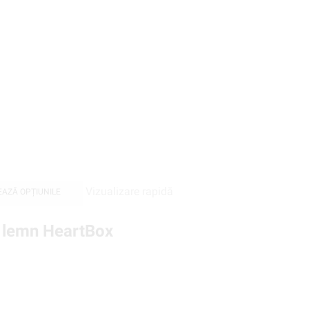
Vizualizare rapidă
EAZĂ OPȚIUNILE
n lemn HeartBox