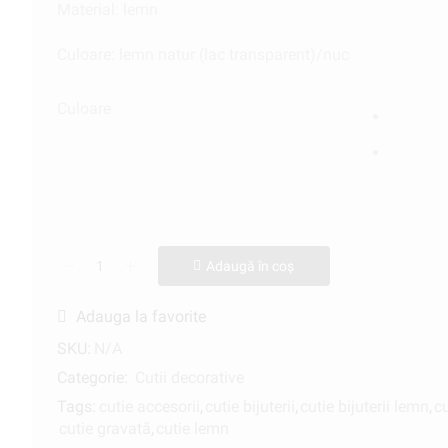
Material: lemn
Culoare: lemn natur (lac transparent)/nuc
Culoare
Adaugă în coș
Adauga la favorite
SKU:
N/A
Categorie:
Cutii decorative
Tags:
cutie accesorii
,
cutie bijuterii
,
cutie bijuterii lemn
,
c
cutie gravată
,
cutie lemn