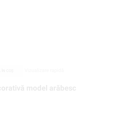
Vizualizare rapidă
 ÎN COȘ
corativă model arăbesc