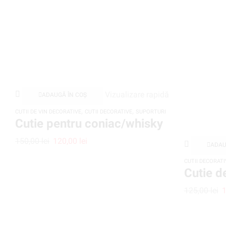
Vizualizare rapidă
ADAUGĂ ÎN COȘ
,
,
CUTII DE VIN DECORATIVE
CUTII DECORATIVE
SUPORTURI
Cutie pentru coniac/whisky
150,00
lei
120,00
lei
ADAU
CUTII DECORATI
Cutie d
125,00
lei