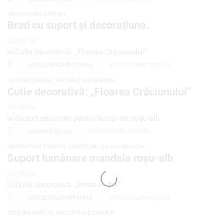
DECORAȚIUNI CRĂCIUN
Brad cu suport și decorațiune.
30,00
lei
Vizualizare rapidă
SELECTEAZĂ OPȚIUNILE
,
CUTII DECORATIVE
DECORAȚIUNI CRĂCIUN
Cutie decorativă: „Floarea Crăciunului”
40,00
lei
Vizualizare rapidă
ADAUGĂ ÎN COȘ
,
,
DECORAȚIUNI CRĂCIUN
SUPORTURI
VALENTINE'S DAY
Suport lumânare mandala roșu-alb
25,00
lei
Vizualizare rapidă
SELECTEAZĂ OPȚIUNILE
,
CUTII DECORATIVE
DECORAȚIUNI CRĂCIUN