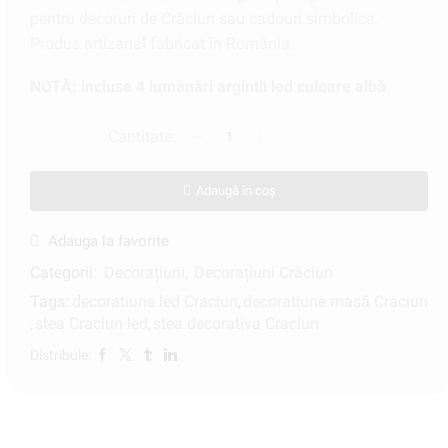
pentru decoruri de Crăciun sau cadouri simbolice.
Produs artizanal fabricat în România.
NOTĂ: incluse 4 lumânări argintii led culoare albă
Adaugă în coș
Adauga la favorite
Categorii:
Decorațiuni
,
Decorațiuni Crăciun
Tags:
decoratiune led Craciun
,
decoratiune masă Craciun
,
stea Craciun led
,
stea decorativa Craciun
Distribuie: