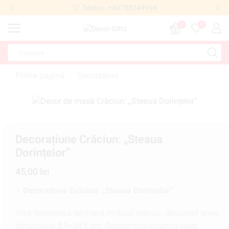
Telefon: +40755249994
0
0
Prima pagină
Decorațiuni
/
Decorațiune Crăciun: „Steaua
Dorințelor”
45,00
lei
⭐
Decorațiune Crăciun: „Steaua Dorințelor”
Stea decorativă de masă în două planuri, decupată laser,
dimensiuni 8,5×34,5 cm. Design roșu-argintiu ideal