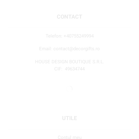
CONTACT
Telefon:
+40755249994
Email:
contact@decorgifts.ro
HOUSE DESIGN BOUTIQUE S.R.L.
CIF:
49634744
UTILE
Contul meu