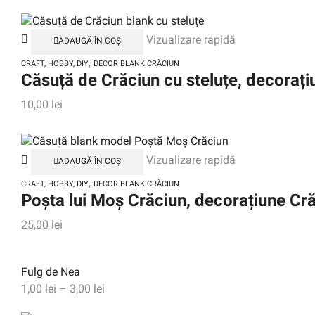
Vizualizare rapidă
ADAUGĂ ÎN COȘ
,
CRAFT, HOBBY, DIY
DECOR BLANK CRĂCIUN
Căsuță de Crăciun cu steluțe, decorați
10,00
lei
Vizualizare rapidă
ADAUGĂ ÎN COȘ
,
CRAFT, HOBBY, DIY
DECOR BLANK CRĂCIUN
Poșta lui Moș Crăciun, decorațiune Cr
25,00
lei
Fulg de Nea
1,00
lei
–
3,00
lei