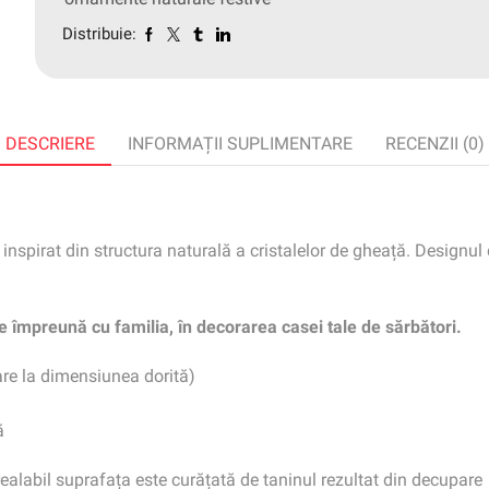
Distribuie:
DESCRIERE
INFORMAȚII SUPLIMENTARE
RECENZII (0)
spirat din structura naturală a cristalelor de gheață. Designul de
e împreună cu familia, în decorarea casei tale de sărbători.
are la dimensiunea dorită)
ă
realabil suprafața este curățată de taninul rezultat din decupare