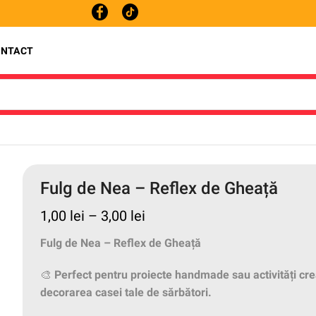
Telefon: +40755249994
ONTACT
Fulg de Nea – Reflex de Gheață
1,00
lei
–
3,00
lei
Fulg de Nea – Reflex de Gheață
🎨
Perfect pentru proiecte handmade sau activități cre
decorarea casei tale de sărbători.