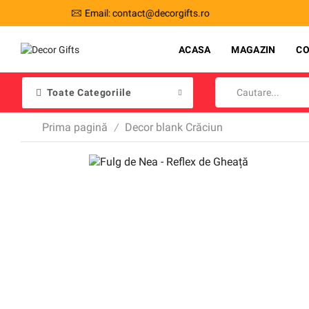
Transport gratuit la comenzi de peste 200 de lei!
ACASA
MAGAZIN
C
Toate Categoriile
Prima pagină
Decor blank Crăciun
/