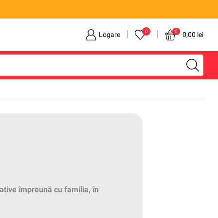
0
0
Logare
0,00
lei
ative împreună cu familia, în