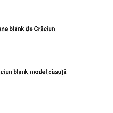
une blank de Crăciun
ăciun blank model căsuță