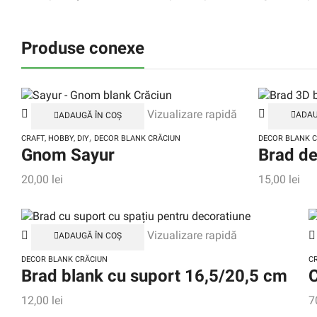
Produse conexe
Vizualizare rapidă
ADAUGĂ ÎN COȘ
ADAU
,
CRAFT, HOBBY, DIY
DECOR BLANK CRĂCIUN
DECOR BLANK 
Gnom Sayur
Brad de
20,00
lei
15,00
lei
Vizualizare rapidă
ADAUGĂ ÎN COȘ
DECOR BLANK CRĂCIUN
CR
Brad blank cu suport 16,5/20,5 cm
C
12,00
lei
7