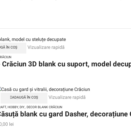
Vizualizare rapidă
GĂ ÎN COȘ
CRĂCIUN
 Crăciun 3D blank cu suport, model decup
Vizualizare rapidă
ADAUGĂ ÎN COȘ
,
AFT, HOBBY, DIY
DECOR BLANK CRĂCIUN
ăsuță blank cu gard Dasher, decorațiune
0,00
lei