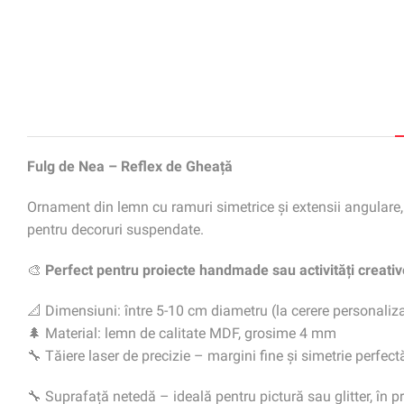
Fulg de Nea – Reflex de Gheață
Ornament din lemn cu ramuri simetrice și extensii angulare, in
pentru decoruri suspendate.
🎨
Perfect pentru proiecte handmade sau activități creativ
📐 Dimensiuni: între 5-10 cm diametru (la cerere personaliz
🌲 Material: lemn de calitate MDF, grosime 4 mm
🔧 Tăiere laser de precizie – margini fine și simetrie perfect
🔧 Suprafață netedă – ideală pentru pictură sau glitter, în p