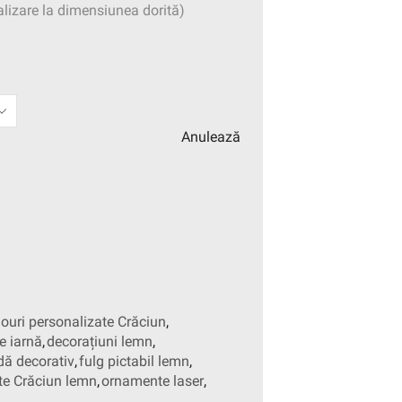
alizare la dimensiunea dorită)
Anulează
ouri personalizate Crăciun
,
e iarnă
,
decorațiuni lemn
,
dă decorativ
,
fulg pictabil lemn
,
e Crăciun lemn
,
ornamente laser
,