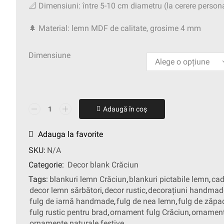
📐 Dimensiuni: între 5-10 cm diametru (la cerere person
🌲 Material: lemn MDF de calitate, grosime 4 mm
Dimensiune
Adaugă în coș
Adauga la favorite
SKU:
N/A
Categorie:
Decor blank Crăciun
Tags:
blankuri lemn Crăciun
,
blankuri pictabile lemn
,
cad
decor lemn sărbători
,
decor rustic
,
decorațiuni handmad
fulg de iarnă handmade
,
fulg de nea lemn
,
fulg de zăpa
fulg rustic pentru brad
,
ornament fulg Crăciun
,
ornament
ornamente naturale festive