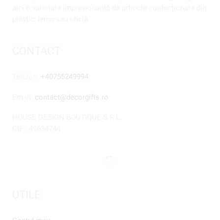
aici o varietate impresionantă de articole confecționate din
plastic, lemn sau sticlă.
CONTACT
Telefon:
+40755249994
Email:
contact@decorgifts.ro
HOUSE DESIGN BOUTIQUE S.R.L.
CIF:
49634744
UTILE