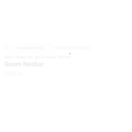
Vizualizare rapidă
ADAUGĂ ÎN COȘ
,
CRAFT, HOBBY, DIY
DECOR BLANK CRĂCIUN
Gnom Nesbar
20,00
lei