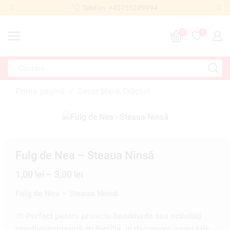
Telefon: +40755249994
0
0
Prima pagină
Decor blank Crăciun
/
Fulg de Nea – Steaua Ninsă
1,00
lei
–
3,00
lei
Fulg de Nea – Steaua Ninsă
🎨
Perfect pentru proiecte handmade sau activități
creative împreună cu familia, în decorarea casei tale