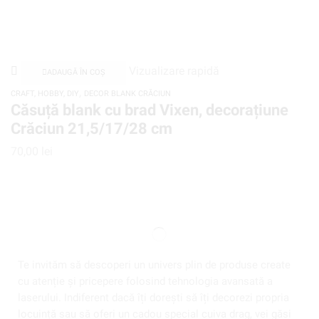
Vizualizare rapidă
ADAUGĂ ÎN COȘ
,
CRAFT, HOBBY, DIY
DECOR BLANK CRĂCIUN
Căsuță blank cu brad Vixen, decorațiune
Crăciun 21,5/17/28 cm
70,00
lei
Te invităm să descoperi un univers plin de produse create
cu atenție și pricepere folosind tehnologia avansată a
laserului. Indiferent dacă îți dorești să îți decorezi propria
locuință sau să oferi un cadou special cuiva drag, vei găsi