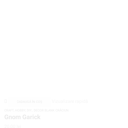
Vizualizare rapidă
ADAUGĂ ÎN COȘ
,
CRAFT, HOBBY, DIY
DECOR BLANK CRĂCIUN
Gnom Garick
20,00
lei