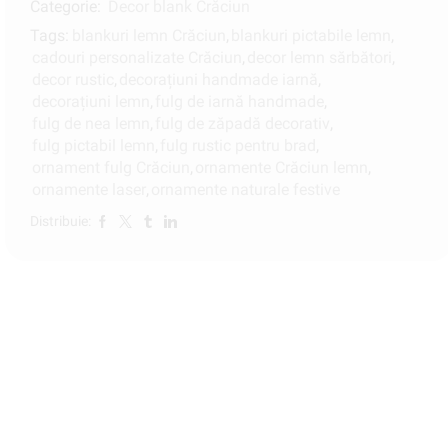
Categorie:
Decor blank Crăciun
Tags:
blankuri lemn Crăciun
,
blankuri pictabile lemn
,
cadouri personalizate Crăciun
,
decor lemn sărbători
,
decor rustic
,
decorațiuni handmade iarnă
,
decorațiuni lemn
,
fulg de iarnă handmade
,
fulg de nea lemn
,
fulg de zăpadă decorativ
,
fulg pictabil lemn
,
fulg rustic pentru brad
,
ornament fulg Crăciun
,
ornamente Crăciun lemn
,
ornamente laser
,
ornamente naturale festive
Distribuie: