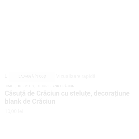
Vizualizare rapidă
ADAUGĂ ÎN COȘ
,
CRAFT, HOBBY, DIY
DECOR BLANK CRĂCIUN
Căsuță de Crăciun cu steluțe, decorațiune
blank de Crăciun
10,00
lei