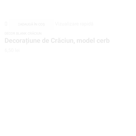
Vizualizare rapidă
ADAUGĂ ÎN COȘ
DECOR BLANK CRĂCIUN
Decorațiune de Crăciun, model cerb
6,50
lei