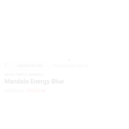
Vizualizare rapidă
ADAUGĂ ÎN COȘ
,
DECOR PERETE
MANDALE
Mandala Energy Blue
500,00
lei
450,00
lei