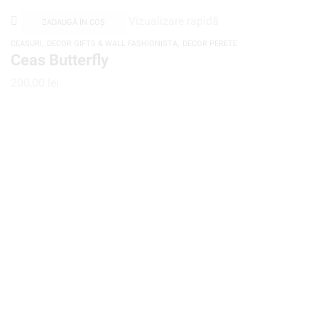
Vizualizare rapidă
ADAUGĂ ÎN COȘ
,
,
CEASURI
DECOR GIFTS & WALL FASHIONISTA
DECOR PERETE
Ceas Butterfly
200,00
lei