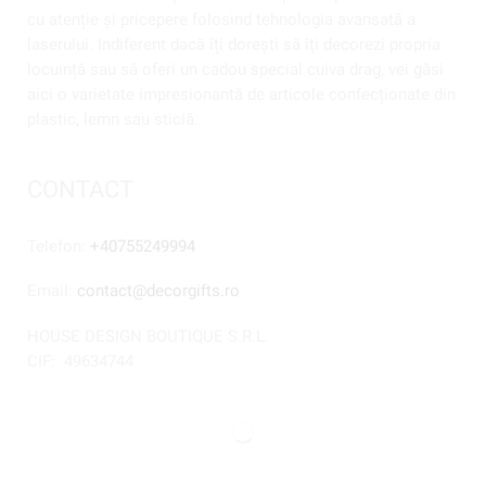
cu atenție și pricepere folosind tehnologia avansată a
laserului. Indiferent dacă îți dorești să îți decorezi propria
locuință sau să oferi un cadou special cuiva drag, vei găsi
aici o varietate impresionantă de articole confecționate din
plastic, lemn sau sticlă.
CONTACT
Telefon:
+40755249994
Email:
contact@decorgifts.ro
HOUSE DESIGN BOUTIQUE S.R.L.
CIF:
49634744