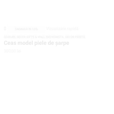
Vizualizare rapidă
ADAUGĂ ÎN COȘ
,
,
CEASURI
DECOR GIFTS & WALL FASHIONISTA
DECOR PERETE
Ceas model piele de șarpe
300,00
lei