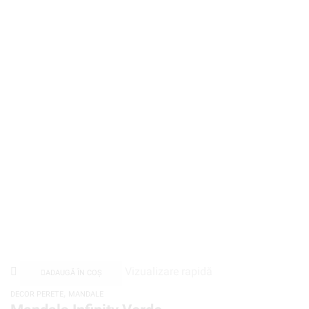
Vizualizare rapidă
ADAUGĂ ÎN COȘ
,
DECOR PERETE
MANDALE