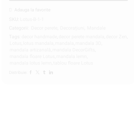
Adauga la favorite
SKU:
Lotus-B-1-1
Categorii:
Decor perete
,
Decorațiuni
,
Mandale
Tags:
decor handmade
,
decor perete mandala
,
decor Zen
,
Lotus
,
lotus mandala
,
mandala
,
mandala 3D
,
mandala artizanală
,
mandala DecorGifts
,
mandala floare Lotus
,
mandala lemn
,
mandala lotus lemn
,
tablou floare Lotus
Distribuie: