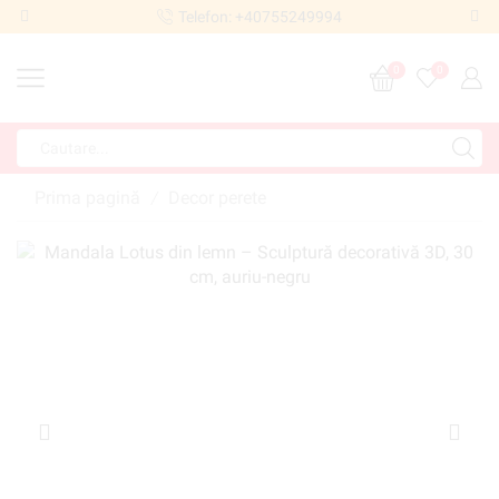
Telefon: +40755249994
0
0
Prima pagină
Decor perete
/