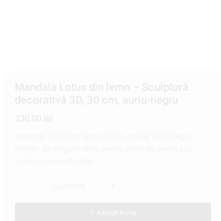
Mandala Lotus din lemn – Sculptură
decorativă 3D, 30 cm, auriu-negru
230,00
lei
Mandala Lotus din lemn, 30 cm, finisaj auriu-negru.
Design 3D elegant, ideal pentru decor de perete sau
cadou cu semnificație
Adaugă în coș