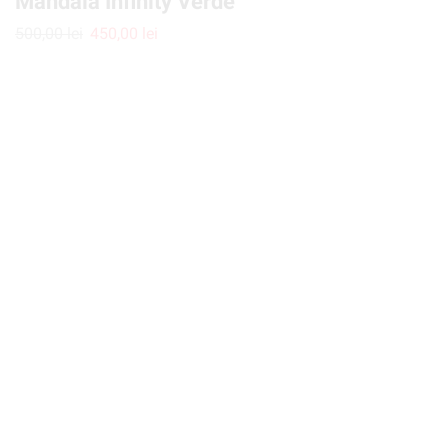
Mandala Infinity Verde
500,00
lei
450,00
lei