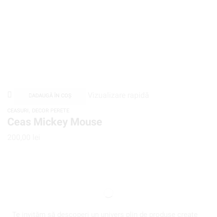
Vizualizare rapidă
ADAUGĂ ÎN COȘ
,
CEASURI
DECOR PERETE
Ceas Mickey Mouse
200,00
lei
Te invităm să descoperi un univers plin de produse create