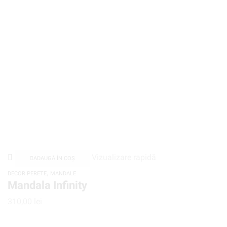
Vizualizare rapidă
ADAUGĂ ÎN COȘ
,
DECOR PERETE
MANDALE
Mandala Infinity
310,00
lei