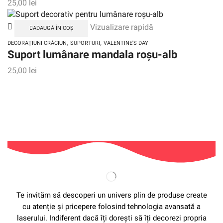
25,00
lei
Vizualizare rapidă
ADAUGĂ ÎN COȘ
,
,
DECORAȚIUNI CRĂCIUN
SUPORTURI
VALENTINE'S DAY
Suport lumânare mandala roșu-alb
25,00
lei
Te invităm să descoperi un univers plin de produse create
cu atenție și pricepere folosind tehnologia avansată a
laserului. Indiferent dacă îți dorești să îți decorezi propria