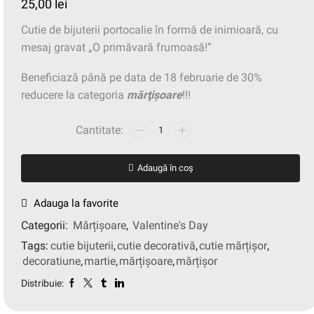
25,00
lei
Cutie de bijuterii portocalie în formă de inimioară, cu
mesaj gravat „O primăvară frumoasă!”
Beneficiază până pe data de 18 februarie de 30%
reducere la categoria
mărţişoare
!!!
Adaugă în coș
Adauga la favorite
Categorii:
Mărțișoare
,
Valentine's Day
Tags:
cutie bijuterii
,
cutie decorativă
,
cutie mărțișor
,
decoratiune
,
martie
,
mărțișoare
,
mărțișor
Distribuie: