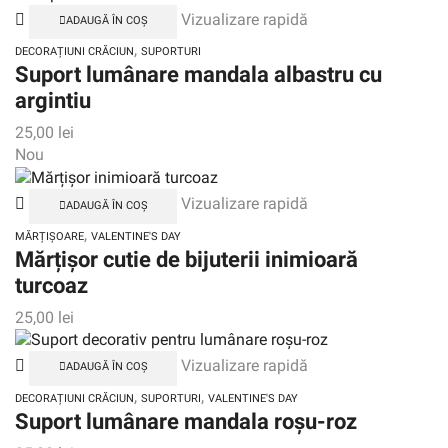
Vizualizare rapidă
ADAUGĂ ÎN COȘ
,
DECORAȚIUNI CRĂCIUN
SUPORTURI
Suport lumânare mandala albastru cu
argintiu
25,00
lei
Nou
Vizualizare rapidă
ADAUGĂ ÎN COȘ
,
MĂRȚIȘOARE
VALENTINE'S DAY
Mărțișor cutie de bijuterii inimioară
turcoaz
25,00
lei
Vizualizare rapidă
ADAUGĂ ÎN COȘ
,
,
DECORAȚIUNI CRĂCIUN
SUPORTURI
VALENTINE'S DAY
Suport lumânare mandala roșu-roz