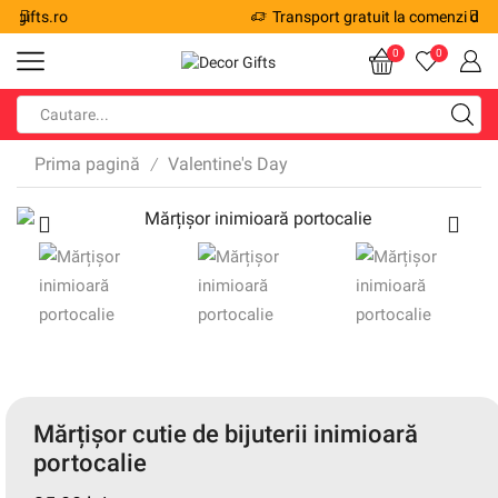
Transport gratuit la comenzi de peste 200 de lei!
0
0
Prima pagină
Valentine's Day
/
Mărțișor cutie de bijuterii inimioară
portocalie