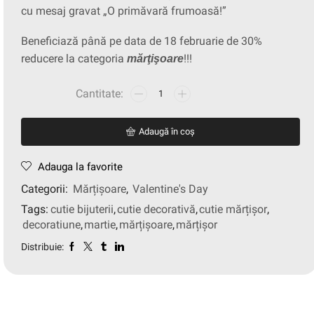
cu mesaj gravat „O primăvară frumoasă!”
Beneficiază până pe data de 18 februarie de 30%
reducere la categoria
!!!
mărţişoare
Adaugă în coș
Adauga la favorite
Categorii:
Mărțișoare
,
Valentine's Day
Tags:
cutie bijuterii
,
cutie decorativă
,
cutie mărțișor
,
decoratiune
,
martie
,
mărțișoare
,
mărțișor
Distribuie: