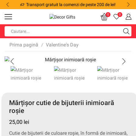
Transport gratuit la comenzi de peste 200 de lei!
0
0
Prima pagină
Valentine's Day
/
Mărțișor cutie de bijuterii inimioară
roșie
25,00
lei
Cutie de bijuterii de culoare roșie, în formă de inimioară,