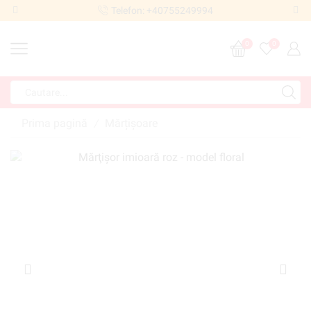
Telefon: +40755249994
0
0
Prima pagină
Mărțișoare
/