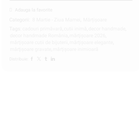
Adauga la favorite
Categorii:
8 Martie - Ziua Mamei
,
Mărțișoare
Tags:
cadouri primăvară
,
cutii inimă
,
decor handmade
,
decor handmade România
,
mărţişoare 2026
,
mărţişoare cutii de bijuterii
,
mărţişoare elegante
,
mărţişoare gravate
,
mărţişoare inimioară
Distribuie: