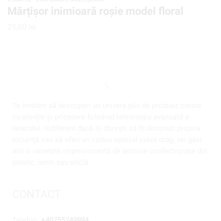
Mărțișor inimioară roşie model floral
25,00
lei
Te invităm să descoperi un univers plin de produse create
cu atenție și pricepere folosind tehnologia avansată a
laserului. Indiferent dacă îți dorești să îți decorezi propria
locuință sau să oferi un cadou special cuiva drag, vei găsi
aici o varietate impresionantă de articole confecționate din
plastic, lemn sau sticlă.
CONTACT
Telefon:
+40755249994