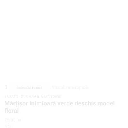
Vizualizare rapidă
ADAUGĂ ÎN COȘ
,
8 MARTIE - ZIUA MAMEI
MĂRȚIȘOARE
Mărțișor inimioară verde deschis model
floral
25,00
lei
Nou