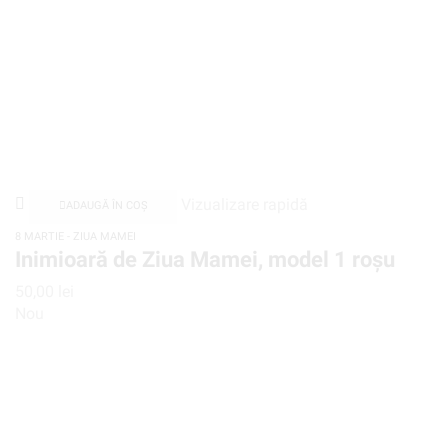
Vizualizare rapidă
ADAUGĂ ÎN COȘ
8 MARTIE - ZIUA MAMEI
Inimioară de Ziua Mamei, model 1 roșu
50,00
lei
Nou