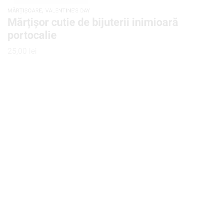
,
MĂRȚIȘOARE
VALENTINE'S DAY
Mărțișor cutie de bijuterii inimioară
portocalie
25,00
lei