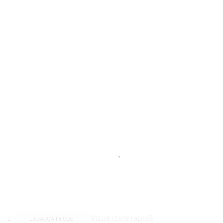
Vizualizare rapidă
ADAUGĂ ÎN COȘ