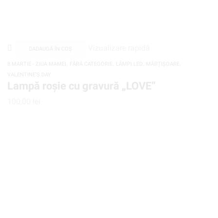
Vizualizare rapidă
ADAUGĂ ÎN COȘ
,
,
,
,
8 MARTIE - ZIUA MAMEI
FĂRĂ CATEGORIE
LĂMPI LED
MĂRȚIȘOARE
VALENTINE'S DAY
Lampă roșie cu gravură „LOVE”
100,00
lei