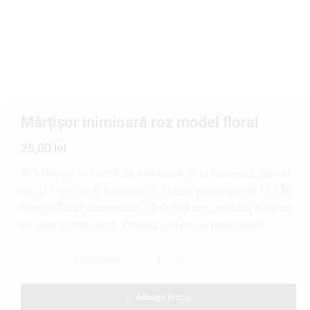
Mărțișor inimioară roz model floral
25,00
lei
🌸 Mărțișor în formă de inimioară, în culoare roz, gravat
cu „O Primăvară frumoasă!”, la preț promoțional 17,5 lei.
Design floral, dimensiuni 10×9,5×5 cm, ambalaj elegant
cu şnur și buburuză. Cadoul perfect de primăvară!
Adaugă în coș