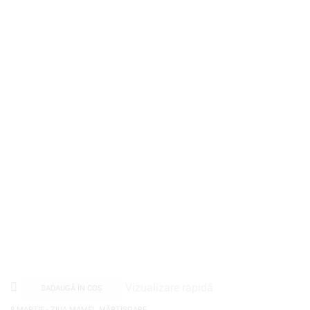
Vizualizare rapidă
ADAUGĂ ÎN COȘ
,
8 MARTIE - ZIUA MAMEI
MĂRȚIȘOARE