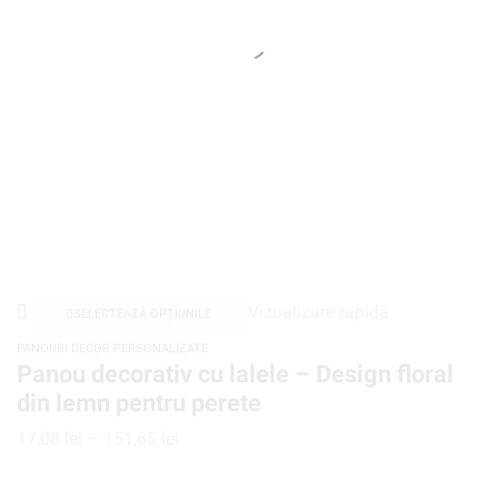
Vizualizare rapidă
SELECTEAZĂ OPȚIUNILE
PANOURI DECOR PERSONALIZATE
Panou decorativ cu lalele – Design floral
din lemn pentru perete
17,08
lei
–
151,65
lei