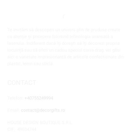
Te invităm să descoperi un univers plin de produse create
cu atenție și pricepere folosind tehnologia avansată a
laserului. Indiferent dacă îți dorești să îți decorezi propria
locuință sau să oferi un cadou special cuiva drag, vei găsi
aici o varietate impresionantă de articole confecționate din
plastic, lemn sau sticlă.
CONTACT
Telefon:
+40755249994
Email:
contact@decorgifts.ro
HOUSE DESIGN BOUTIQUE S.R.L.
CIF:
49634744