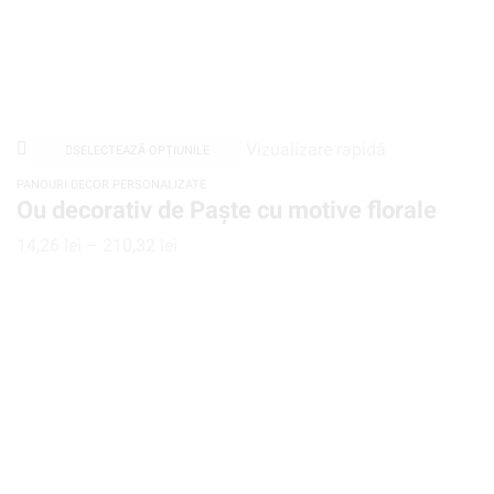
Vizualizare rapidă
SELECTEAZĂ OPȚIUNILE
PANOURI DECOR PERSONALIZATE
Ou decorativ de Paște cu motive florale
14,26
lei
–
210,32
lei