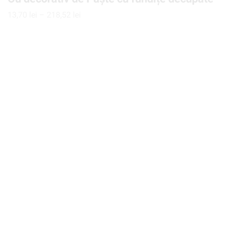
13,70
lei
–
218,52
lei