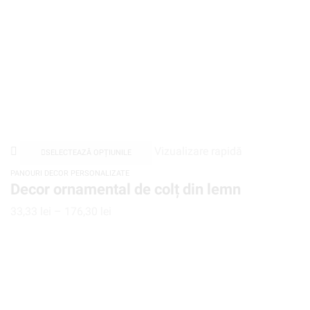
Vizualizare rapidă
SELECTEAZĂ OPȚIUNILE
PANOURI DECOR PERSONALIZATE
Decor ornamental de colț din lemn
33,33
lei
–
176,30
lei