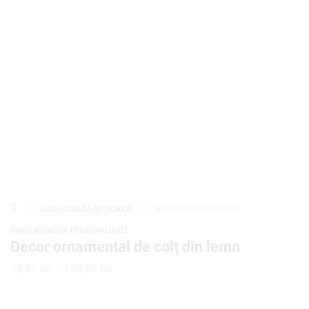
Vizualizare rapidă
SELECTEAZĂ OPȚIUNILE
PANOURI DECOR PERSONALIZATE
Decor ornamental de colț din lemn
30,97
lei
–
168,52
lei