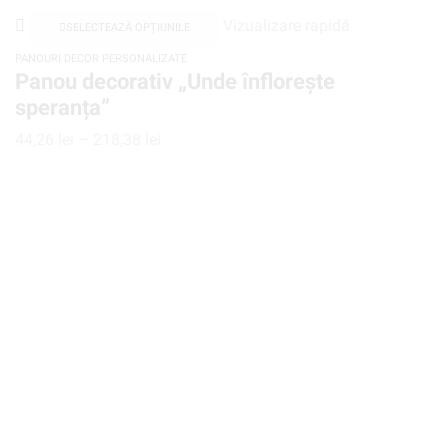
Vizualizare rapidă
SELECTEAZĂ OPȚIUNILE
PANOURI DECOR PERSONALIZATE
Panou decorativ „Unde înflorește
speranța”
44,26
lei
–
218,38
lei