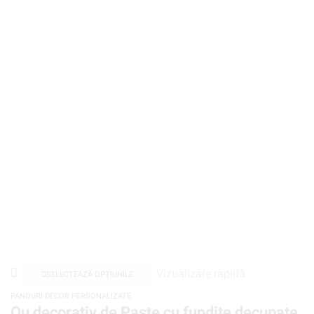
Vizualizare rapidă
SELECTEAZĂ OPȚIUNILE
PANOURI DECOR PERSONALIZATE
Ou decorativ de Paște cu fundițe decupate