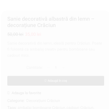
Sanie decorativă albastră din lemn –
decorațiune Crăciun
50,00
lei
35,00
lei
Sanie decorativă din lemn, ideală pentru Crăciun. Poate
fi folosită ca ambalaj creativ pentru bomboane sau
cadouri mici.
Adaugă în coș
Adauga la favorite
Categorie:
Decorațiuni Crăciun
Tags:
ambalaj bomboane Crăciun
,
cadouri Crăciun
,