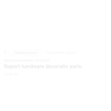
Vizualizare rapidă
ADAUGĂ ÎN COȘ
,
DECORAȚIUNI CRĂCIUN
SUPORTURI
Suport lumânare decorativ auriu
10,00
lei