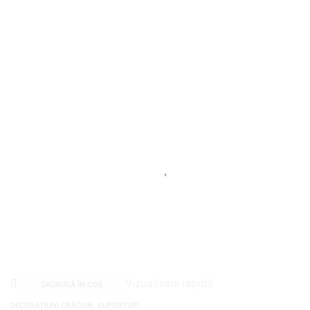
Vizualizare rapidă
ADAUGĂ ÎN COȘ
,
DECORAȚIUNI CRĂCIUN
SUPORTURI