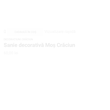
Vizualizare rapidă
ADAUGĂ ÎN COȘ
DECORAȚIUNI CRĂCIUN
Sanie decorativă Moș Crăciun
60,00
lei