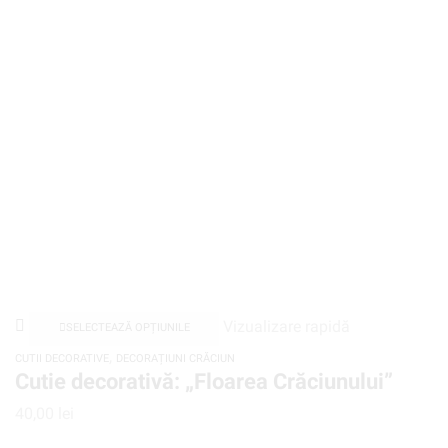
Vizualizare rapidă
SELECTEAZĂ OPȚIUNILE
,
CUTII DECORATIVE
DECORAȚIUNI CRĂCIUN
Cutie decorativă: „Floarea Crăciunului”
40,00
lei