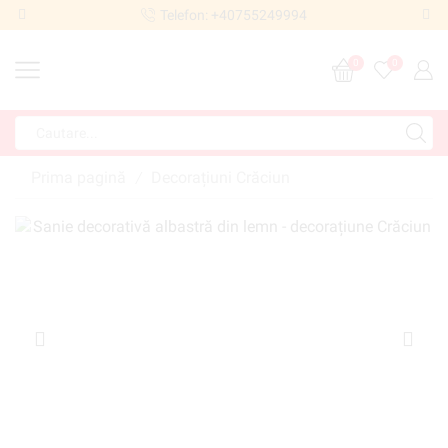
Telefon: +40755249994
0
0
Prima pagină
Decorațiuni Crăciun
/