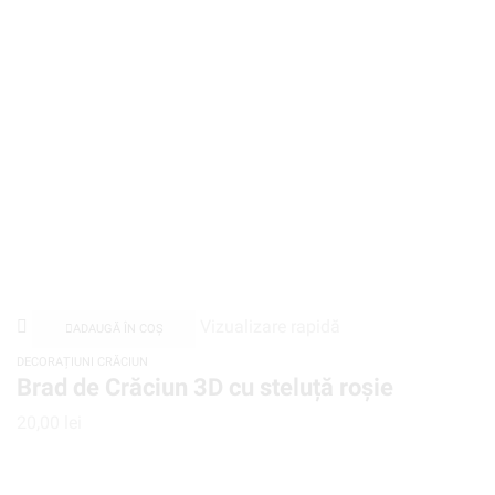
Vizualizare rapidă
ADAUGĂ ÎN COȘ
DECORAȚIUNI CRĂCIUN
Brad de Crăciun 3D cu steluță roșie
20,00
lei