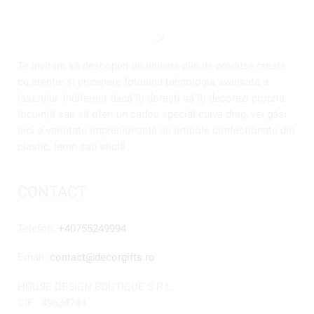
Te invităm să descoperi un univers plin de produse create
cu atenție și pricepere folosind tehnologia avansată a
laserului. Indiferent dacă îți dorești să îți decorezi propria
locuință sau să oferi un cadou special cuiva drag, vei găsi
aici o varietate impresionantă de articole confecționate din
plastic, lemn sau sticlă.
CONTACT
Telefon:
+40755249994
Email:
contact@decorgifts.ro
HOUSE DESIGN BOUTIQUE S.R.L.
CIF:
49634744