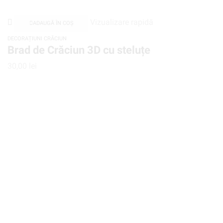
Vizualizare rapidă
ADAUGĂ ÎN COȘ
DECORAȚIUNI CRĂCIUN
Brad de Crăciun 3D cu steluțe
30,00
lei