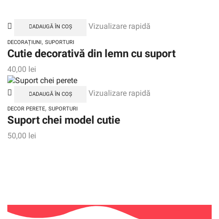
Te invităm să descoperi un univers plin de produse create
cu atenție și pricepere folosind tehnologia avansată a
laserului. Indiferent dacă îți dorești să îți decorezi propria
locuință sau să oferi un cadou special cuiva drag, vei găsi
aici o varietate impresionantă de articole confecționate din
plastic, lemn sau sticlă.
CONTACT
Telefon:
+40755249994
Email:
contact@decorgifts.ro