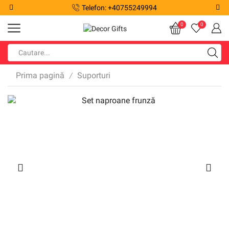
Telefon: +40755249994
0
0
Prima pagină
Suporturi
/