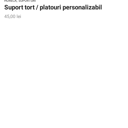
,
HORECA
SUPORTURI
Suport tort / platouri personalizabil
45,00
lei
Vizualizare rapidă
ADAUGĂ ÎN COȘ
,
DECORAȚIUNI
SUPORTURI
Cutie decorativă din lemn cu suport
40,00
lei
Vizualizare rapidă
ADAUGĂ ÎN COȘ
,
DECOR PERETE
SUPORTURI
Suport chei model cutie
50,00
lei