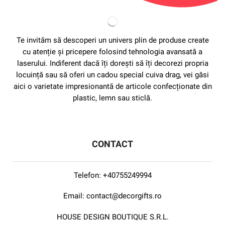
HOUSE DESIGN BOUTIQUE S.R.L.
CIF:
49634744
UTILE
Contul meu
Favorite
Magazin
Programul STAR BT