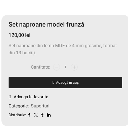
Set naproane model frunză
120,00
lei
Set naproane din lemn MDF de 4 mm grosime, format
din 13 bucăți.
Adaugă în coș
Adauga la favorite
Categorie:
Suporturi
Distribuie: