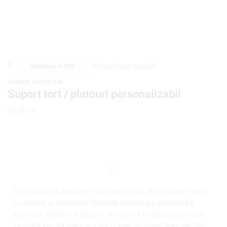
Vizualizare rapidă
ADAUGĂ ÎN COȘ
,
HORECA
SUPORTURI
Suport tort / platouri personalizabil
45,00
lei
Te invităm să descoperi un univers plin de produse create
cu atenție și pricepere folosind tehnologia avansată a
laserului. Indiferent dacă îți dorești să îți decorezi propria
locuință sau să oferi un cadou special cuiva drag, vei găsi