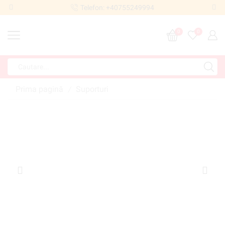
Telefon: +40755249994
0
0
Prima pagină
Suporturi
/