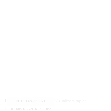
Vizualizare rapidă
SELECTEAZĂ OPȚIUNILE
,
CUTII DECORATIVE
VALENTINE'S DAY