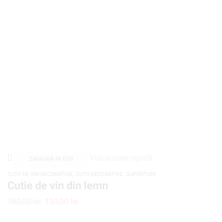
Vizualizare rapidă
ADAUGĂ ÎN COȘ
,
,
CUTII DE VIN DECORATIVE
CUTII DECORATIVE
SUPORTURI
Cutie de vin din lemn
160,00
lei
130,00
lei