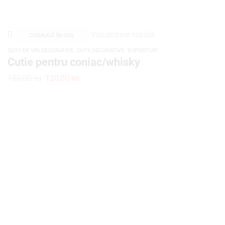
Vizualizare rapidă
ADAUGĂ ÎN COȘ
,
,
CUTII DE VIN DECORATIVE
CUTII DECORATIVE
SUPORTURI
Cutie pentru coniac/whisky
150,00
lei
120,00
lei