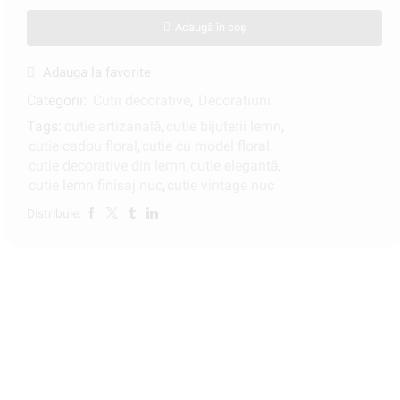
Adaugă în coș
Adauga la favorite
Categorii:
Cutii decorative
,
Decorațiuni
Tags:
cutie artizanală
,
cutie bijuterii lemn
,
cutie cadou floral
,
cutie cu model floral
,
cutie decorative din lemn
,
cutie elegantă
,
cutie lemn finisaj nuc
,
cutie vintage nuc
Distribuie: