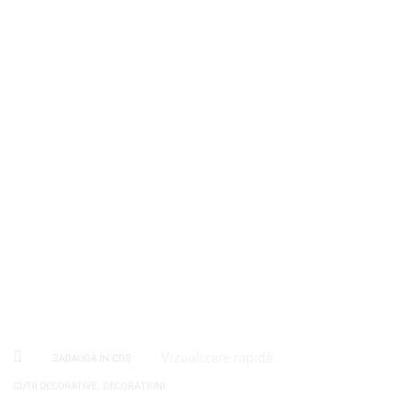
Vizualizare rapidă
ADAUGĂ ÎN COȘ
,
CUTII DECORATIVE
DECORAȚIUNI