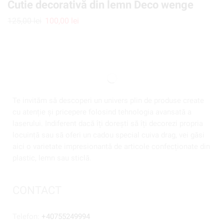
Cutie decorativă din lemn Deco wenge
125,00
lei
100,00
lei
Te invităm să descoperi un univers plin de produse create
cu atenție și pricepere folosind tehnologia avansată a
laserului. Indiferent dacă îți dorești să îți decorezi propria
locuință sau să oferi un cadou special cuiva drag, vei găsi
aici o varietate impresionantă de articole confecționate din
plastic, lemn sau sticlă.
CONTACT
Telefon:
+40755249994