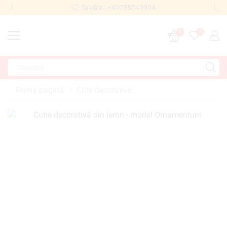
Telefon: +40755249994
0
0
Prima pagină
Cutii decorative
/