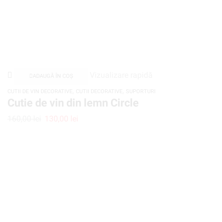
Vizualizare rapidă
ADAUGĂ ÎN COȘ
,
,
CUTII DE VIN DECORATIVE
CUTII DECORATIVE
SUPORTURI
Cutie de vin din lemn Circle
160,00
lei
130,00
lei