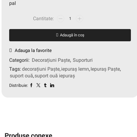
pal
Adaugă în coș
Adauga la favorite
Categorii:
Decorațiuni Paște
,
Suporturi
Tags:
decorațiuni Paște
,
iepuraș lemn
,
Iepuraș Paște
,
suport ouă
,
suport ouă iepuraș
Distribuie:
Produse conexe