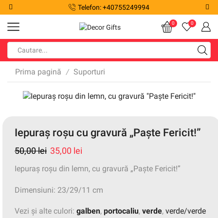
Telefon: +40755249994
0
0
Prima pagină
Suporturi
/
Iepuraș roșu cu gravură „Paște Fericit!”
50,00
lei
35,00
lei
Iepuraș roșu din lemn, cu gravură „Paște Fericit!”
Dimensiuni: 23/29/11 cm
Vezi și alte culori:
galben
,
portocaliu
,
verde
,
verde/verde