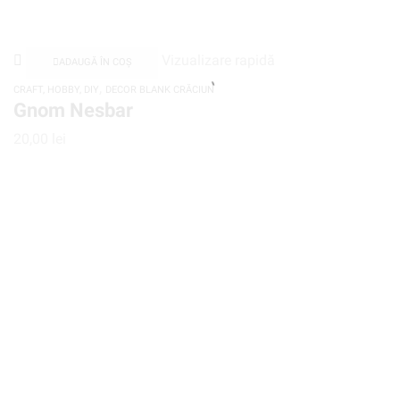
Vizualizare rapidă
ADAUGĂ ÎN COȘ
,
CRAFT, HOBBY, DIY
DECOR BLANK CRĂCIUN
Gnom Nesbar
20,00
lei