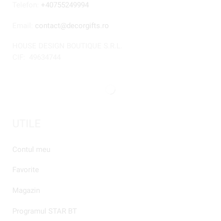
Telefon:
+40755249994
Email:
contact@decorgifts.ro
HOUSE DESIGN BOUTIQUE S.R.L.
CIF:
49634744
UTILE
Contul meu
Favorite
Magazin
Programul STAR BT