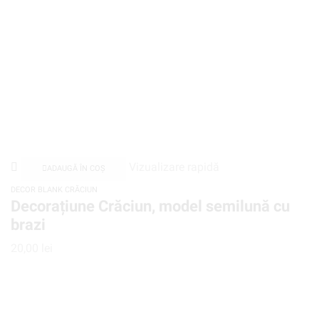
Vizualizare rapidă
ADAUGĂ ÎN COȘ
DECOR BLANK CRĂCIUN
Decorațiune Crăciun, model semilună cu
brazi
20,00
lei