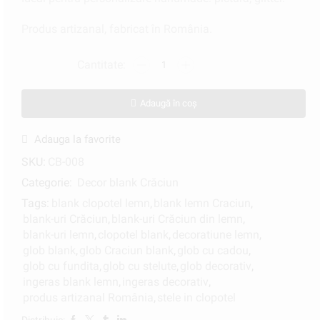
Produs artizanal, fabricat în România.
Adaugă în coș
Adauga la favorite
SKU:
CB-008
Categorie:
Decor blank Crăciun
Tags:
blank clopotel lemn
,
blank lemn Craciun
,
blank-uri Crăciun
,
blank-uri Crăciun din lemn
,
blank-uri lemn
,
clopotel blank
,
decoratiune lemn
,
glob blank
,
glob Craciun blank
,
glob cu cadou
,
glob cu fundita
,
glob cu stelute
,
glob decorativ
,
ingeras blank lemn
,
ingeras decorativ
,
produs artizanal România
,
stele in clopotel
Distribuie: