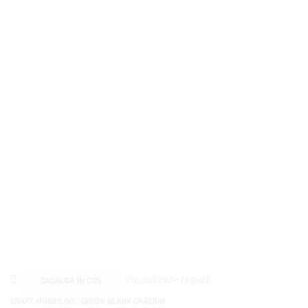
Vizualizare rapidă
ADAUGĂ ÎN COȘ
,
CRAFT, HOBBY, DIY
DECOR BLANK CRĂCIUN