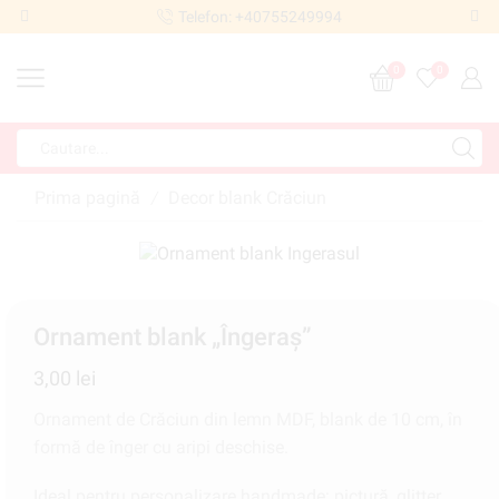
Telefon: +40755249994
0
0
Prima pagină
Decor blank Crăciun
/
Ornament blank „Îngeraș”
3,00
lei
Ornament de Crăciun din lemn MDF, blank de 10 cm, în
formă de înger cu aripi deschise.
Ideal pentru personalizare handmade: pictură, glitter.