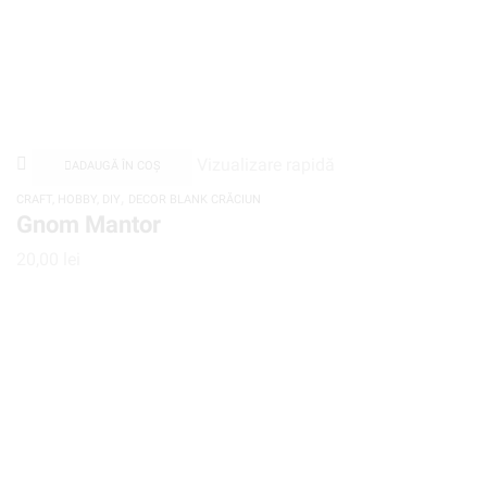
Vizualizare rapidă
ADAUGĂ ÎN COȘ
,
CRAFT, HOBBY, DIY
DECOR BLANK CRĂCIUN
Gnom Mantor
20,00
lei