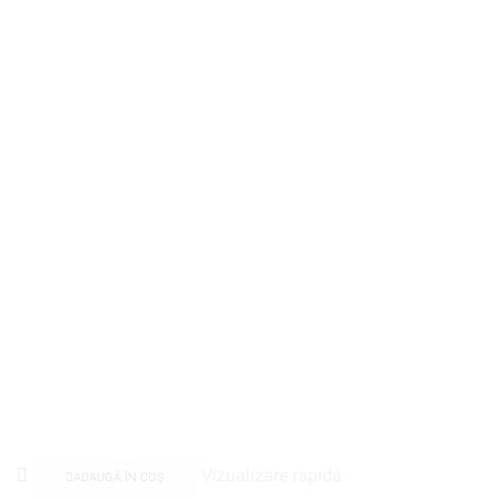
Vizualizare rapidă
ADAUGĂ ÎN COȘ