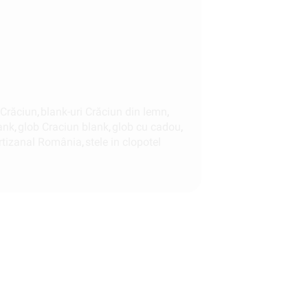
 Crăciun
,
blank-uri Crăciun din lemn
,
ank
,
glob Craciun blank
,
glob cu cadou
,
rtizanal România
,
stele in clopotel