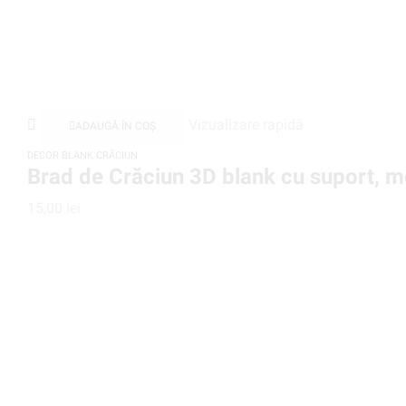
Vizualizare rapidă
ADAUGĂ ÎN COȘ
DECOR BLANK CRĂCIUN
Brad de Crăciun 3D blank cu suport, mo
15,00
lei