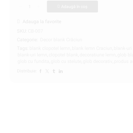
Adaugă în coș
Adauga la favorite
SKU:
CB-007
Categorie:
Decor blank Crăciun
Tags:
blank clopotel lemn
,
blank lemn Craciun
,
blank-uri
blank-uri lemn
,
clopotel blank
,
decoratiune lemn
,
glob bl
glob cu fundita
,
glob cu stelute
,
glob decorativ
,
produs a
Distribuie: