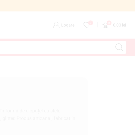
o
Transport gratuit la comenzi
0
0
Logare
0,00
lei
n formă de clopoțel cu stele
litter. Produs artizanal, fabricat în