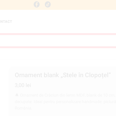
Email: contact@decorgifts.r
ONTACT
Ornament blank „Stele în Clopoțel”
3,00
lei
🔔 Ornament de Crăciun din lemn MDF, blank de 10 cm, î
decupate. Ideal pentru personalizare handmade: pictură, g
România.